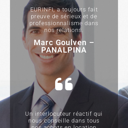
EURINFI, a toujours fait
preuve de sérieux et de
professionnalisme dans
nos relations.
Marc Goulven –
PANALPINA
Un interlocuteur réactif qui
nous conseille dans tous
nos achats en location